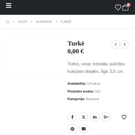
0
SHOP
AUSKARAI
TURKĖ
Turkė
0,00
€
Turkis, swar. kristalai, aukštos
kokybės detalės. Ilgis 5,5 cm.
Availability:
Užsakyti
Produkto kodas:
910
Kategorija:
Auskarai