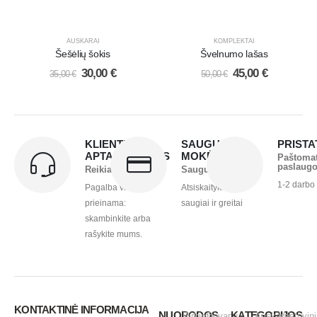
AUSKARAI
KOMPLEKTAI
Šešėlių šokis
Švelnumo lašas
30,00
€
45,00
€
35,00
€
50,00
€
KLIENTŲ
SAUGUS
PRIST
APTARNAVIMAS
MOKĖJIMAS
Paštoma
paslaug
Reikia pagalbos?
Saugu ir greita
1-2 darbo
Pagalba visada
Atsiskaitykite
prieinama:
saugiai ir greitai
skambinkite arba
rašykite mums.
KONTAKTINĖ INFORMACIJA
NUORODOS
KATEGORIJOS
Pirkimo -
Dovanų
Auskarai
Vestuvini