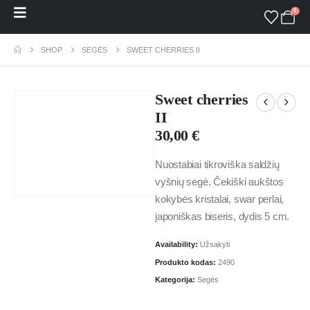
0
SHOP
SEGĖS
SWEET CHERRIES II
Sweet cherries
II
30,00
€
Nuostabiai tikroviška saldžių
vyšnių segė. Čekiški aukštos
kokybės kristalai, swar perlai,
japoniškas biseris, dydis 5 cm.
Availability:
Užsakyti
Produkto kodas:
2490
Kategorija:
Segės