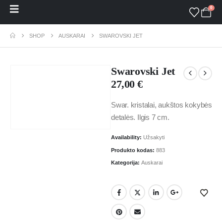
0
SHOP
AUSKARAI
SWAROVSKI JET
Swarovski Jet
27,00
€
Swar. kristalai, aukštos kokybės
detalės. Ilgis 7 cm.
Availability:
Užsakyti
Produkto kodas:
883
Kategorija:
Auskarai