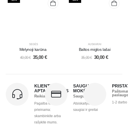
SEGĖS
AUSKARAI
Mėlynoji karūna
Baltos miglos lašai
35,00
€
30,00
€
40,00
€
35,00
€
KLIENTŲ
SAUGUS
PRIST
APTARNAVIMAS
MOKĖJIMAS
Paštoma
paslaug
Reikia pagalbos?
Saugu ir greita
1-2 darbo
Pagalba visada
Atsiskaitykite
prieinama:
saugiai ir greitai
skambinkite arba
rašykite mums.