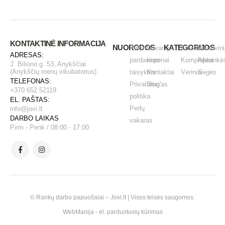
KONTAKTINĖ INFORMACIJA
NUORODOS
KATEGORIJOS
Pirkimo -
Dovanų
Auskarai
Vestuvini
ADRESAS:
pardavimo
kuponai
Komplektai
Apirankė
J. Biliūno g. 53, Anykščiai
(Anykščių menų inkubatorius)
taisyklės
Kontaktai
Vėriniai
Segės
TELEFONAS:
Privatumo
Blog'as
+370 652 52119
politika
EL. PAŠTAS:
Perlų
info@jovi.lt
DARBO LAIKAS
vakaras
Pirm - Penk / 08:00 - 17:00
© Rankų darbo papuošalai – Jovi.lt | Visos teisės saugomos.
WebManija
- el. parduotuvių kūrimas