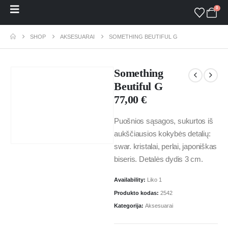
0
SHOP
AKSESUARAI
SOMETHING BEUTIFUL G
Something
Beutiful G
77,00
€
Puošnios sąsagos, sukurtos iš
aukščiausios kokybės detalių:
swar. kristalai, perlai, japoniškas
biseris. Detalės dydis 3 cm.
Availability:
Liko 1
Produkto kodas:
2542
Kategorija:
Aksesuarai