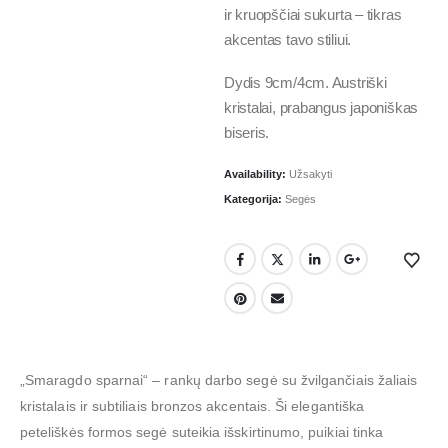
ir kruopščiai sukurta – tikras
akcentas tavo stiliui.
Dydis 9cm/4cm. Austriški
kristalai, prabangus japoniškas
biseris.
Availability:
Užsakyti
Kategorija:
Segės
„Smaragdo sparnai“ – rankų darbo segė su žvilgančiais žaliais
kristalais ir subtiliais bronzos akcentais. Ši elegantiška
peteliškės formos segė suteikia išskirtinumo, puikiai tinka