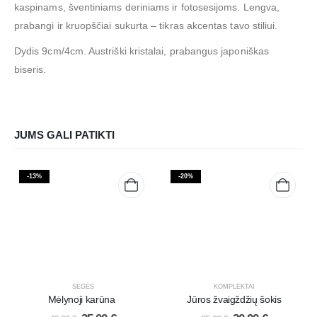
kaspinams, šventiniams deriniams ir fotosesijoms. Lengva,
prabangi ir kruopščiai sukurta – tikras akcentas tavo stiliui.
Dydis 9cm/4cm. Austriški kristalai, prabangus japoniškas
biseris.
JUMS GALI PATIKTI
-13%
-20%
SEGĖS
KOMPLEKTAI
Mėlynoji karūna
Jūros žvaigždžių šokis