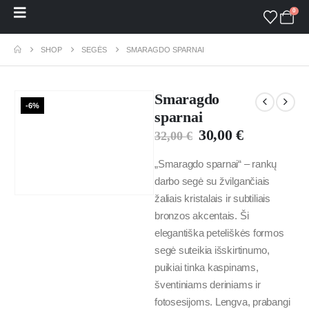
0
SHOP
SEGĖS
SMARAGDO SPARNAI
Smaragdo
-6%
sparnai
30,00
€
32,00
€
„Smaragdo sparnai“ – rankų
darbo segė su žvilgančiais
žaliais kristalais ir subtiliais
bronzos akcentais. Ši
elegantiška peteliškės formos
segė suteikia išskirtinumo,
puikiai tinka kaspinams,
šventiniams deriniams ir
fotosesijoms. Lengva, prabangi