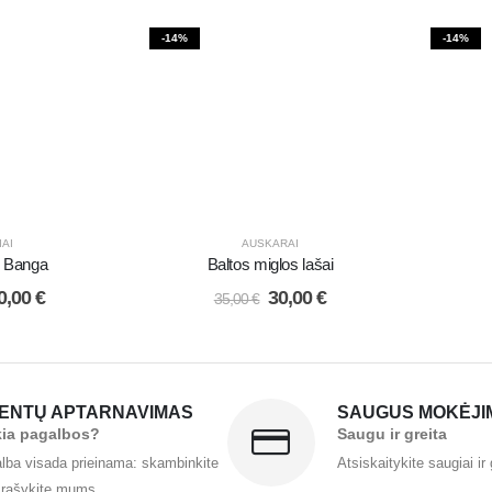
-14%
-14%
IAI
AUSKARAI
i Banga
Baltos miglos lašai
0,00
€
30,00
€
35,00
€
IENTŲ APTARNAVIMAS
SAUGUS MOKĖJI
kia pagalbos?
Saugu ir greita
lba visada prieinama: skambinkite
Atsiskaitykite saugiai ir 
 rašykite mums.