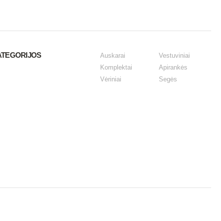
ATEGORIJOS
Auskarai
Vestuviniai
Komplektai
Apirankės
Vėriniai
Segės