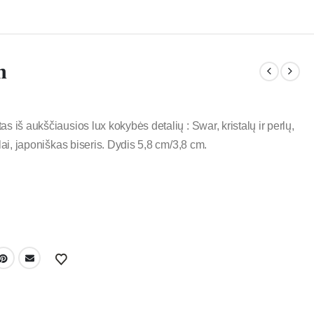
h
 iš aukščiausios lux kokybės detalių : Swar, kristalų ir perlų,
lai, japoniškas biseris. Dydis 5,8 cm/3,8 cm.