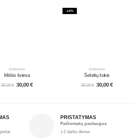
-14%
AUSKARAI
AUSKARAI
Miško šviesa
Šešėlių šokis
30,00
€
30,00
€
35,00
€
35,00
€
MAS
PRISTATYMAS
Paštomatų paslaugos
greitai
1-2 darbo dienos