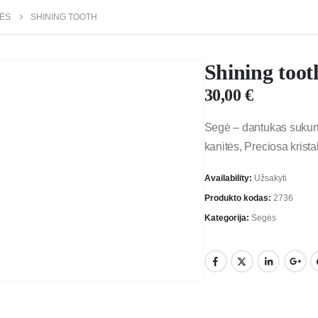
ĖS
SHINING TOOTH
Shining toot
30,00
€
Segė – dantukas sukurtas
kanitės, Preciosa krista
Availability:
Užsakyti
Produkto kodas:
2736
Kategorija:
Segės