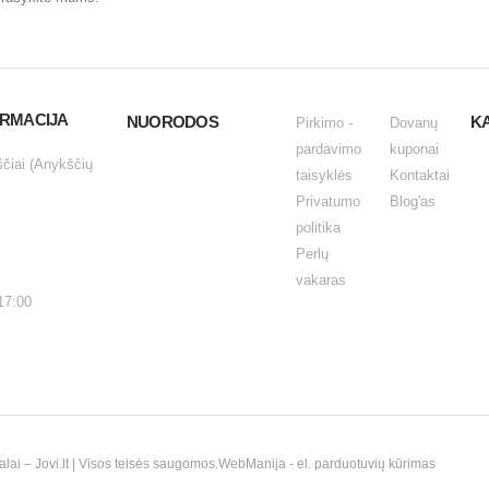
ORMACIJA
NUORODOS
K
Pirkimo -
Dovanų
pardavimo
kuponai
ščiai (Anykščių
taisyklės
Kontaktai
Privatumo
Blog'as
politika
Perlų
vakaras
17:00
i – Jovi.lt | Visos teisės saugomos.
WebManija
- el. parduotuvių kūrimas