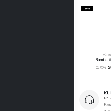
-20%
VĖRIN
Raminant
2
25,00
€
KL
Rei
Paga
arba