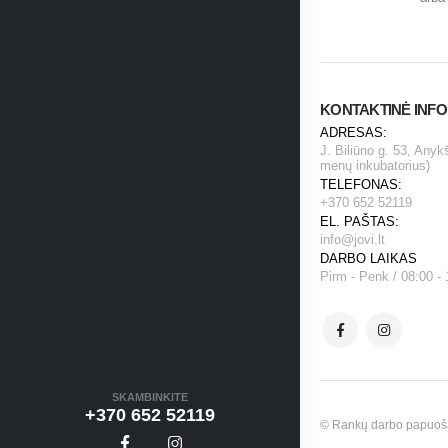
KONTAKTINĖ INF
ADRESAS:
J. Biliūno g. 53, Anyk
menų inkubatorius)
TELEFONAS:
+370 652 52119
EL. PAŠTAS:
info@jovi.lt
DARBO LAIKAS
Pirm - Penk / 08:00 - 
SKAMBINKITE
+370 652 52119
© Rankų darbo papuošala