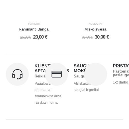
VĖRINIAI
AUSKARAI
Raminanti Banga
Miško šviesa
20,00
€
30,00
€
25,00
€
35,00
€
KLIENTŲ
SAUGUS
PRIST
APTARNAVIMAS
MOKĖJIMAS
Paštoma
paslaug
Reikia pagalbos?
Saugu ir greita
1-2 darbo
Pagalba visada
Atsiskaitykite
prieinama:
saugiai ir greitai
skambinkite arba
rašykite mums.