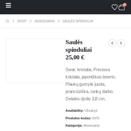
0
SHOP
AKSESUARAI
SAULĖS SPINDULIAI
Saulės
spinduliai
25,00
€
Swar. kristalai, Preciosa
kristalai, japoniškas biseris.
Plaukų gumytė juoda,
prancūziška, rankų darbo.
Detalės dydis 3,8 cm.
Availability:
Užsakyti
Produkto kodas:
2979
Kategorija:
Aksesuarai