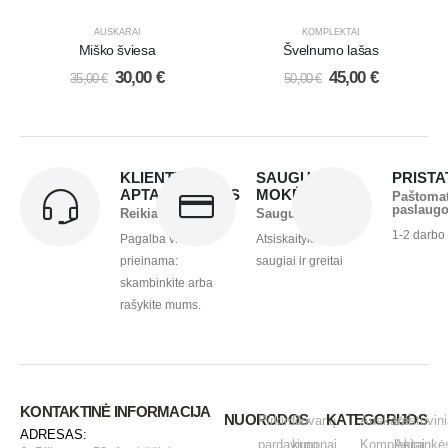
AUSKARAI
KOMPLEKTAI
Miško šviesa
Švelnumo lašas
30,00
€
45,00
€
35,00
€
50,00
€
KLIENTŲ
SAUGUS
PRIST
APTARNAVIMAS
MOKĖJIMAS
Paštoma
paslaug
Reikia pagalbos?
Saugu ir greita
1-2 darbo
Pagalba visada
Atsiskaitykite
prieinama:
saugiai ir greitai
skambinkite arba
rašykite mums.
KONTAKTINĖ INFORMACIJA
NUORODOS
KATEGORIJOS
Pirkimo -
Dovanų
Auskarai
Vestuvini
ADRESAS:
pardavimo
kuponai
Komplektai
Apirankė