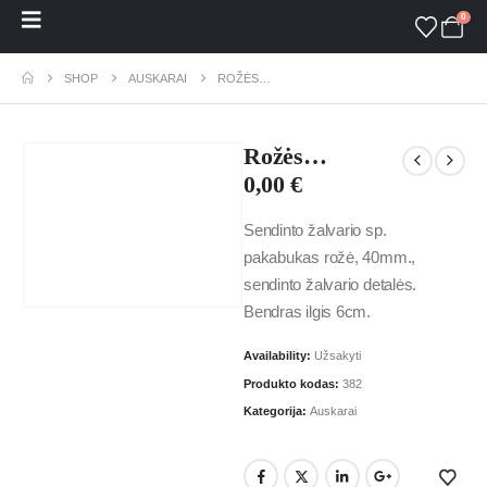
0
SHOP
AUSKARAI
ROŽĖS…
Rožės…
0,00
€
Sendinto žalvario sp.
pakabukas rožė, 40mm.,
sendinto žalvario detalės.
Bendras ilgis 6cm.
Availability:
Užsakyti
Produkto kodas:
382
Kategorija:
Auskarai