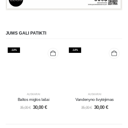
JUMS GALI PATIKTI
-14%
-14%
AUSKARAI
AUSKARAI
Baltos miglos lašai
Vandenyno švytėjimas
30,00
€
30,00
€
35,00
€
35,00
€