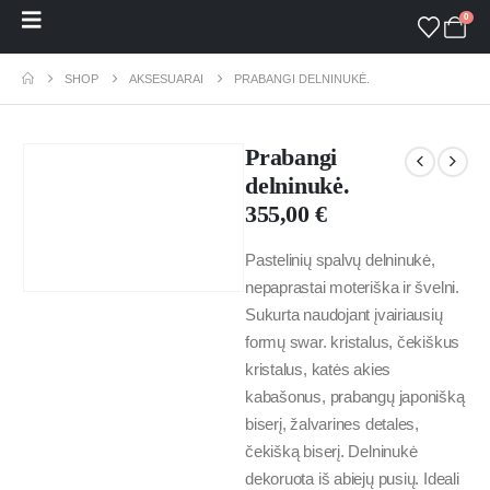
0
SHOP
AKSESUARAI
PRABANGI DELNINUKĖ.
Prabangi
delninukė.
355,00
€
Pastelinių spalvų delninukė,
nepaprastai moteriška ir švelni.
Sukurta naudojant įvairiausių
formų swar. kristalus, čekiškus
kristalus, katės akies
kabašonus, prabangų japonišką
biserį, žalvarines detales,
čekišką biserį. Delninukė
dekoruota iš abiejų pusių. Ideali