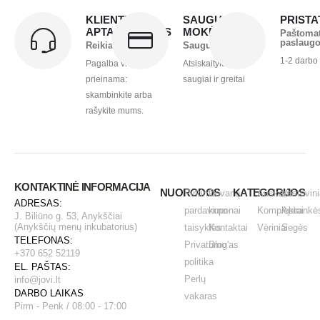
KLIENTŲ
SAUGUS
PRIST
APTARNAVIMAS
MOKĖJIMAS
Paštoma
paslaug
Reikia pagalbos?
Saugu ir greita
1-2 darbo
Pagalba visada
Atsiskaitykite
prieinama:
saugiai ir greitai
skambinkite arba
rašykite mums.
KONTAKTINĖ INFORMACIJA
NUORODOS
KATEGORIJOS
Pirkimo -
Dovanų
Auskarai
Vestuvini
ADRESAS:
pardavimo
kuponai
Komplektai
Apirankė
J. Biliūno g. 53, Anykščiai
(Anykščių menų inkubatorius)
taisyklės
Kontaktai
Vėriniai
Segės
TELEFONAS:
Privatumo
Blog'as
+370 652 52119
politika
EL. PAŠTAS:
Perlų
info@jovi.lt
DARBO LAIKAS
vakaras
Pirm - Penk / 08:00 - 17:00