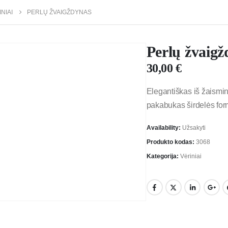
NIAI
PERLŲ ŽVAIGŽDYNAS
Perlų žvaigž
30,00
€
Elegantiškas iš žaismin
pakabukas širdelės form
Availability:
Užsakyti
Produkto kodas:
3068
Kategorija:
Vėriniai