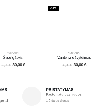
-14%
AUSKARAI
AUSKARAI
Šešėlių šokis
Vandenyno švytėjimas
30,00
€
30,00
€
35,00
€
35,00
€
MAS
PRISTATYMAS
Paštomatų paslaugos
greitai
1-2 darbo dienos