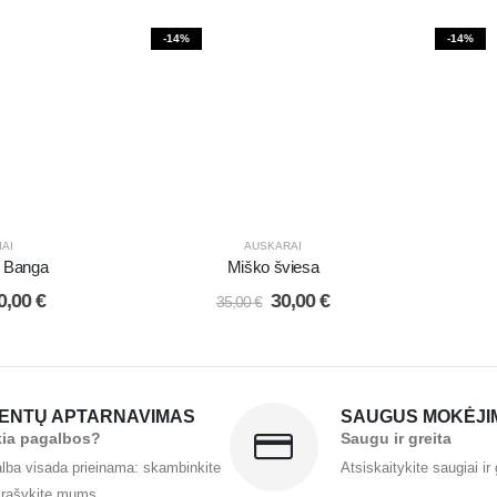
-14%
-14%
IAI
AUSKARAI
i Banga
Miško šviesa
0,00
€
30,00
€
35,00
€
IENTŲ APTARNAVIMAS
SAUGUS MOKĖJI
kia pagalbos?
Saugu ir greita
lba visada prieinama: skambinkite
Atsiskaitykite saugiai ir 
 rašykite mums.