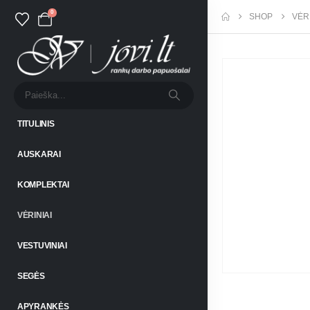
0
SHOP
VĖRI
TITULINIS
AUSKARAI
KOMPLEKTAI
VĖRINIAI
VESTUVINIAI
SEGĖS
APYRANKĖS