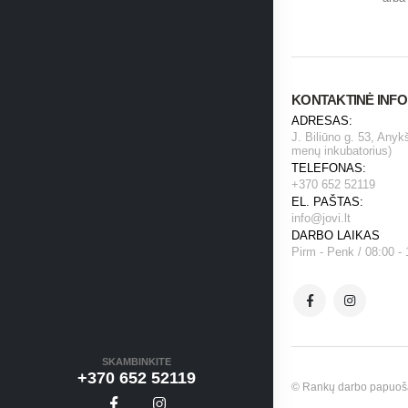
KONTAKTINĖ INF
ADRESAS:
J. Biliūno g. 53, Anyk
menų inkubatorius)
TELEFONAS:
+370 652 52119
EL. PAŠTAS:
info@jovi.lt
DARBO LAIKAS
Pirm - Penk / 08:00 - 
SKAMBINKITE
+370 652 52119
© Rankų darbo papuošala