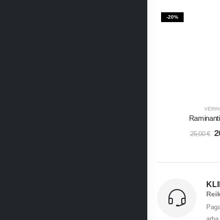
-20%
VĖRIN
Raminant
2
25,00
€
KL
Rei
Paga
arba