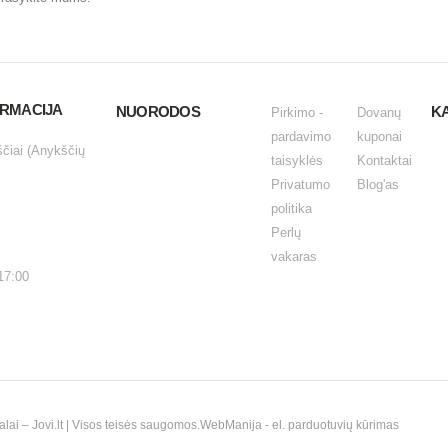
ORMACIJA
NUORODOS
K
Pirkimo -
Dovanų
pardavimo
kuponai
ščiai (Anykščių
taisyklės
Kontaktai
Privatumo
Blog'as
politika
Perlų
vakaras
17:00
i – Jovi.lt | Visos teisės saugomos.
WebManija
- el. parduotuvių kūrimas