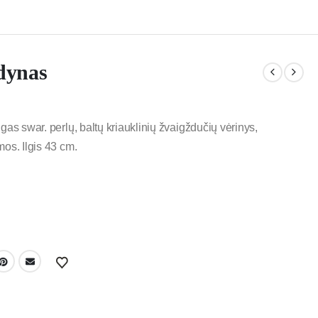
dynas
gas swar. perlų, baltų kriauklinių žvaigždučių vėrinys,
os. Ilgis 43 cm.