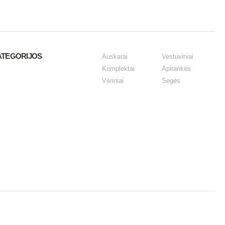
ATEGORIJOS
Auskarai
Vestuviniai
Komplektai
Apirankės
Vėriniai
Segės