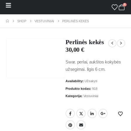
0
SHOP
VESTUVINIAI
PERLINĖS KEKĖS
Perlinės kekės
30,00
€
Swar. perlai, aukštos kokybės
užsegimai. Ilgis 6 cm.
Availability:
Užsakyti
Produkto kodas:
918
Kategorija:
Vestuviniai