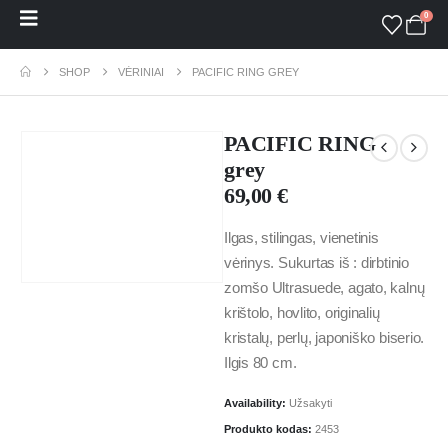
0
SHOP
VĖRINIAI
PACIFIC RING GREY
PACIFIC RING
grey
69,00
€
Ilgas, stilingas, vienetinis
vėrinys. Sukurtas iš : dirbtinio
zomšo Ultrasuede, agato, kalnų
krištolo, hovlito, originalių
kristalų, perlų, japoniško biserio.
Ilgis 80 cm.
Availability:
Užsakyti
Produkto kodas:
2453