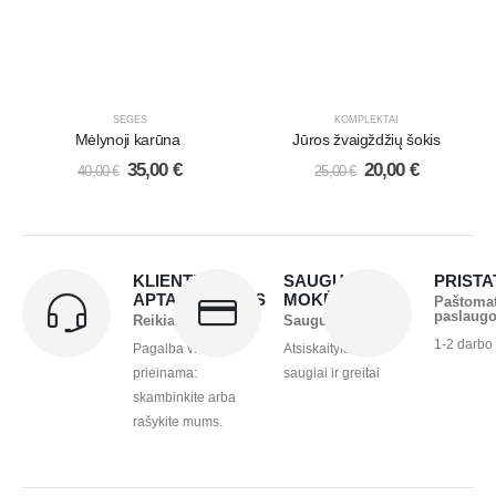
SEGĖS
KOMPLEKTAI
Mėlynoji karūna
Jūros žvaigždžių šokis
35,00
€
20,00
€
40,00
€
25,00
€
KLIENTŲ
SAUGUS
PRIST
APTARNAVIMAS
MOKĖJIMAS
Paštoma
paslaug
Reikia pagalbos?
Saugu ir greita
1-2 darbo
Pagalba visada
Atsiskaitykite
prieinama:
saugiai ir greitai
skambinkite arba
rašykite mums.