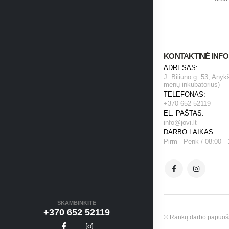
KONTAKTINĖ INF
ADRESAS:
J. Biliūno g. 53, Anyk
menų inkubatorius)
TELEFONAS:
+370 652 52119
EL. PAŠTAS:
info@jovi.lt
DARBO LAIKAS
Pirm - Penk / 08:00 - 
SKAMBINKITE
+370 652 52119
© Rankų darbo papuošala