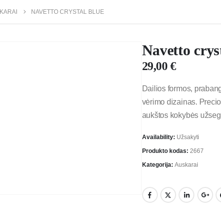
KARAI
NAVETTO CRYSTAL BLUE
Navetto crys
29,00
€
Dailios formos, prabang
vėrimo dizainas. Preciosa
aukštos kokybės užsegim
Availability:
Užsakyti
Produkto kodas:
2667
Kategorija:
Auskarai