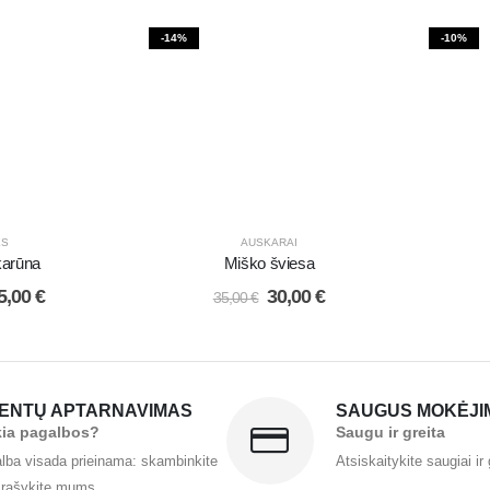
-14%
-10%
ĖS
AUSKARAI
 karūna
Miško šviesa
5,00
€
30,00
€
35,00
€
IENTŲ APTARNAVIMAS
SAUGUS MOKĖJI
kia pagalbos?
Saugu ir greita
lba visada prieinama: skambinkite
Atsiskaitykite saugiai ir 
 rašykite mums.