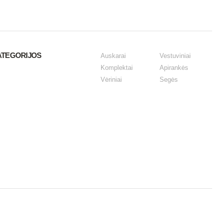
ATEGORIJOS
Auskarai
Vestuviniai
Komplektai
Apirankės
Vėriniai
Segės