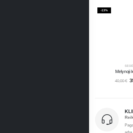
-13%
SEG
Mėlynoji
3
40,00
€
KL
Rei
Paga
arba