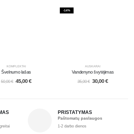
-14%
KOMPLEKTAI
AUSKARAI
Švelnumo lašas
Vandenyno švytėjimas
45,00
€
30,00
€
50,00
€
35,00
€
MAS
PRISTATYMAS
Paštomatų paslaugos
greitai
1-2 darbo dienos