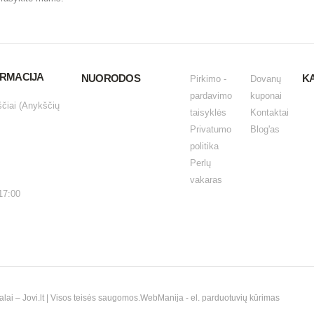
ORMACIJA
NUORODOS
K
Pirkimo -
Dovanų
pardavimo
kuponai
ščiai (Anykščių
taisyklės
Kontaktai
Privatumo
Blog'as
politika
Perlų
vakaras
17:00
i – Jovi.lt | Visos teisės saugomos.
WebManija
- el. parduotuvių kūrimas