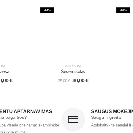
-14%
-10%
RAI
AUSKARAI
viesa
Šešėlių šokis
0,00
€
30,00
€
35,00
€
IENTŲ APTARNAVIMAS
SAUGUS MOKĖJI
kia pagalbos?
Saugu ir greita
lba visada prieinama: skambinkite
Atsiskaitykite saugiai ir 
 rašykite mums.