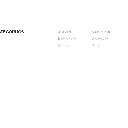
ATEGORIJOS
Auskarai
Vestuviniai
Komplektai
Apirankės
Vėriniai
Segės