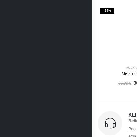
-14%
AUSKA
Miško š
3
35,00
€
KL
Rei
Paga
arba