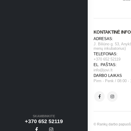
KONTAKTINĖ INF
ADRESAS:
J. Biliūno g. 53, Anyk
menų inkubatorius)
TELEFONAS:
+370 652 52119
EL. PAŠTAS:
info@jovi.lt
DARBO LAIKAS
Pirm - Penk / 08:00 - 
SKAMBINKITE
+370 652 52119
© Rankų darbo papuošala