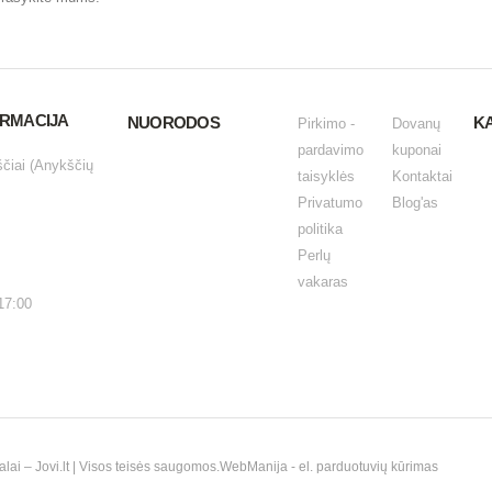
ORMACIJA
NUORODOS
K
Pirkimo -
Dovanų
pardavimo
kuponai
ščiai (Anykščių
taisyklės
Kontaktai
Privatumo
Blog'as
politika
Perlų
vakaras
17:00
i – Jovi.lt | Visos teisės saugomos.
WebManija
- el. parduotuvių kūrimas