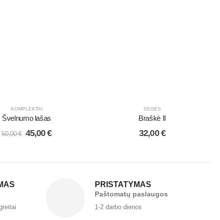
KOMPLEKTAI
SEGĖS
Švelnumo lašas
Braškė II
45,00
€
32,00
€
50,00
€
MAS
PRISTATYMAS
Paštomatų paslaugos
greitai
1-2 darbo dienos