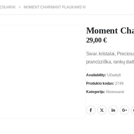
ESUARAI
MOMENT CHARMANT PLAUKAMS IV
Moment Cha
29,00
€
Swar. kristalai, Precios
prancūziška, rankų dar
Availability:
Užsakyti
Produkto kodas:
2748
Kategorija:
Aksesuarai