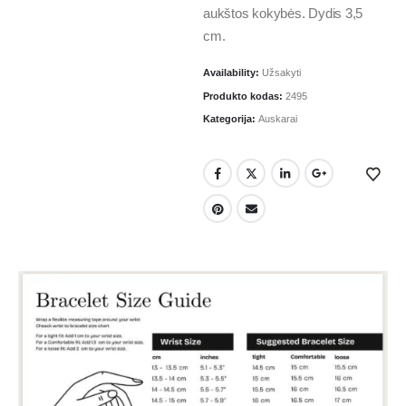
aukštos kokybės. Dydis 3,5
cm.
Availability:
Užsakyti
Produkto kodas:
2495
Kategorija:
Auskarai