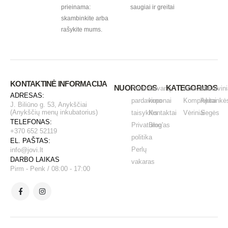
prieinama:
saugiai ir greitai
skambinkite arba
rašykite mums.
KONTAKTINĖ INFORMACIJA
NUORODOS
KATEGORIJOS
Pirkimo -
Dovanų
Auskarai
Vestuvini
ADRESAS:
pardavimo
kuponai
Komplektai
Apirankė
J. Biliūno g. 53, Anykščiai
(Anykščių menų inkubatorius)
taisyklės
Kontaktai
Vėriniai
Segės
TELEFONAS:
Privatumo
Blog'as
+370 652 52119
politika
EL. PAŠTAS:
Perlų
info@jovi.lt
DARBO LAIKAS
vakaras
Pirm - Penk / 08:00 - 17:00