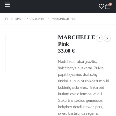
0
SHOP
AUSKARAI
MARCHELLE PINK
MARCHELLE
Pink
33,00
€
Nedidukai, labai gražūs,
šviečiantys auskarai. Puikiai
papildo įvairius drabužių
rinkinius: nuo biuro kostiumo iki
kokteilių suknelės. Tinka bet
kuriam ovalo formos veidui.
Sukurti iš pačios geriausios
kokybės detalių: swar. perlų,
swar. kristalų, užsegimai