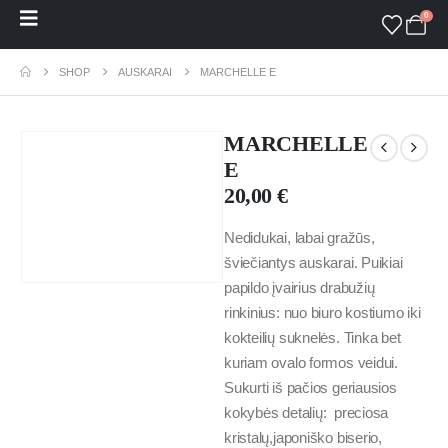
0
SHOP
AUSKARAI
MARCHELLE E
MARCHELLE
E
20,00
€
Nedidukai, labai gražūs,
šviečiantys auskarai. Puikiai
papildo įvairius drabužių
rinkinius: nuo biuro kostiumo iki
kokteilių suknelės. Tinka bet
kuriam ovalo formos veidui.
Sukurti iš pačios geriausios
kokybės detalių: preciosa
kristalų,japoniško biserio,