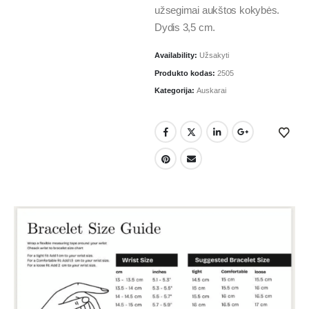
užsegimai aukštos kokybės.
Dydis 3,5 cm.
Availability:
Užsakyti
Produkto kodas:
2505
Kategorija:
Auskarai