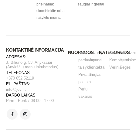
prieinama:
saugiai ir greitai
skambinkite arba
rašykite mums.
KONTAKTINĖ INFORMACIJA
NUORODOS
KATEGORIJOS
Pirkimo -
Dovanų
Auskarai
Vestuvini
ADRESAS:
pardavimo
kuponai
Komplektai
Apirankė
J. Biliūno g. 53, Anykščiai
(Anykščių menų inkubatorius)
taisyklės
Kontaktai
Vėriniai
Segės
TELEFONAS:
Privatumo
Blog'as
+370 652 52119
politika
EL. PAŠTAS:
Perlų
info@jovi.lt
DARBO LAIKAS
vakaras
Pirm - Penk / 08:00 - 17:00