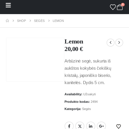
0
SHOP
SEGĖS
LEMON
Lemon
20,00
€
Arbūzinė segė, sukurta iš
aukštos kokybės čekiškų
kristalų, japoniško biserio,
kanitelės. Dydis 5 cm.
Availability:
Užsakyti
Produkto kodas:
2494
Kategorija:
Segės