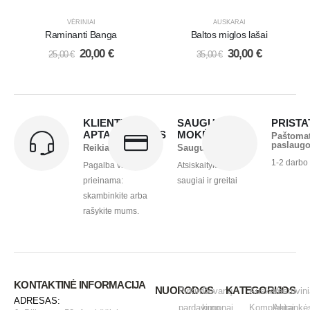
VĖRINIAI
AUSKARAI
Raminanti Banga
Baltos miglos lašai
20,00
€
30,00
€
25,00
€
35,00
€
KLIENTŲ
SAUGUS
PRIST
APTARNAVIMAS
MOKĖJIMAS
Paštoma
paslaug
Reikia pagalbos?
Saugu ir greita
1-2 darbo
Pagalba visada
Atsiskaitykite
prieinama:
saugiai ir greitai
skambinkite arba
rašykite mums.
KONTAKTINĖ INFORMACIJA
NUORODOS
KATEGORIJOS
Pirkimo -
Dovanų
Auskarai
Vestuvini
ADRESAS:
pardavimo
kuponai
Komplektai
Apirankė