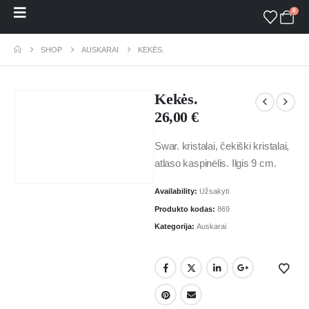
0
SHOP
AUSKARAI
KEKĖS.
Kekės.
26,00
€
Swar. kristalai, čekiški kristalai,
atlaso kaspinėlis. Ilgis 9 cm.
Availability:
Užsakyti
Produkto kodas:
869
Kategorija:
Auskarai