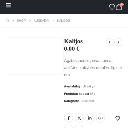
0
SHOP
AUSKARAI
KALIJOS
Kalijos
0,00
€
Agatas juodas, swar. perlai,
aukštos kokybės detalės. Ilgis 5
cm.
Availability:
Užsakyti
Produkto kodas:
864
Kategorija:
Auskarai