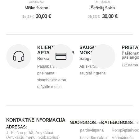
AUSKARAI
AUSKARAI
Miško šviesa
Šešėlių šokis
30,00
€
30,00
€
35,00
€
35,00
€
KLIENTŲ
SAUGUS
PRIST
APTARNAVIMAS
MOKĖJIMAS
Paštoma
paslaug
Reikia pagalbos?
Saugu ir greita
1-2 darbo
Pagalba visada
Atsiskaitykite
prieinama:
saugiai ir greitai
skambinkite arba
rašykite mums.
KONTAKTINĖ INFORMACIJA
NUORODOS
KATEGORIJOS
Pirkimo -
Dovanų
Auskarai
Vestuvini
ADRESAS:
pardavimo
kuponai
Komplektai
Apirankė
J. Biliūno g. 53, Anykščiai
(Anykščių menų inkubatorius)
taisyklės
Kontaktai
Vėriniai
Segės