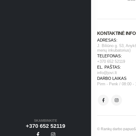
KONTAKTINĖ INF
ADRESAS:
J. Biliūno g. 53, Anyk
menų inkubatorius)
TELEFONAS:
+370 652 52119
EL. PAŠTAS:
info@jovi.lt
DARBO LAIKAS
Pirm - Penk / 08:00 - 
SKAMBINKITE
+370 652 52119
© Rankų darbo papuošala