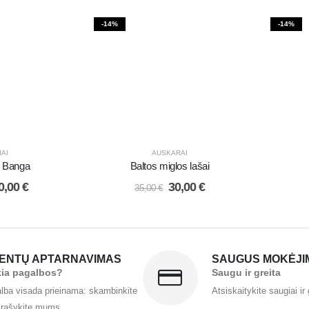
-14%
-14%
IAI
AUSKARAI
i Banga
Baltos miglos lašai
0,00
€
30,00
€
35,00
€
IENTŲ APTARNAVIMAS
SAUGUS MOKĖJI
kia pagalbos?
Saugu ir greita
lba visada prieinama: skambinkite
Atsiskaitykite saugiai ir 
 rašykite mums.