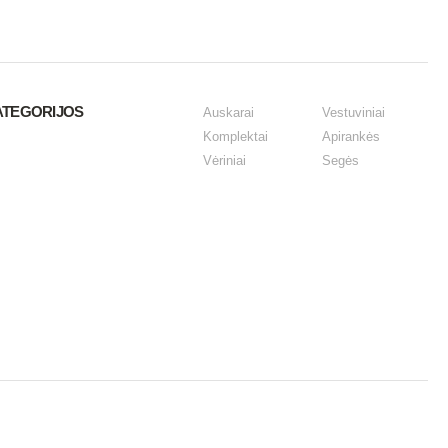
ATEGORIJOS
Auskarai
Vestuviniai
Komplektai
Apirankės
Vėriniai
Segės