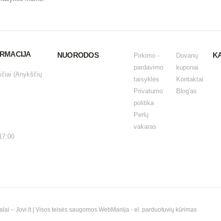
ORMACIJA
NUORODOS
K
Pirkimo -
Dovanų
pardavimo
kuponai
ščiai (Anykščių
taisyklės
Kontaktai
Privatumo
Blog'as
politika
Perlų
vakaras
17:00
i – Jovi.lt | Visos teisės saugomos.
WebManija
- el. parduotuvių kūrimas