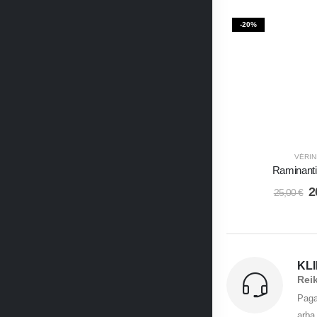
-20%
VĖRIN
Raminant
2
25,00
€
KL
Rei
Paga
arba