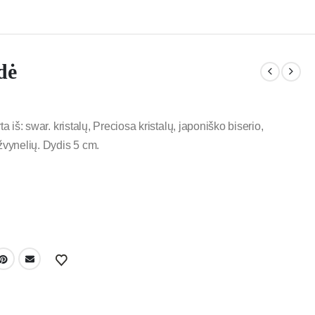
dė
a iš: swar. kristalų, Preciosa kristalų, japoniško biserio,
žvynelių. Dydis 5 cm.