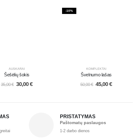
-10%
AUSKARAI
KOMPLEKTAI
Šešėlių šokis
Švelnumo lašas
30,00
€
45,00
€
35,00
€
50,00
€
MAS
PRISTATYMAS
Paštomatų paslaugos
greitai
1-2 darbo dienos