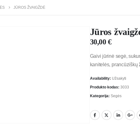
ĖS
JŪROS ŽVAIGŽDĖ
Jūros žvaigž
30,00
€
Gaivi jūrinė segė, sukurt
kanitelės, prancūziškų 
Availability:
Užsakyti
Produkto kodas:
3033
Kategorija:
Segės