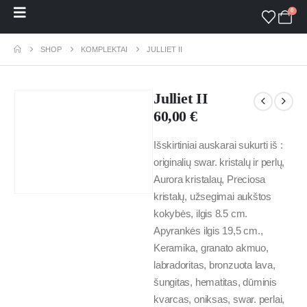
0
SHOP
KOMPLEKTAI
JULLIET II
Julliet II
60,00
€
Išskirtiniai auskarai sukurti iš :
originalių swar. kristalų ir perlų,
Aurora kristalaų, Preciosa
kristalų, užsegimai aukštos
kokybės, ilgis 8.5 cm.
Apyrankės ilgis 19,5 cm.,
Keramika, granato akmuo,
labradoritas, bronzuota lava,
šungitas, hematitas, dūminis
kvarcas, oniksas, swar. perlai,