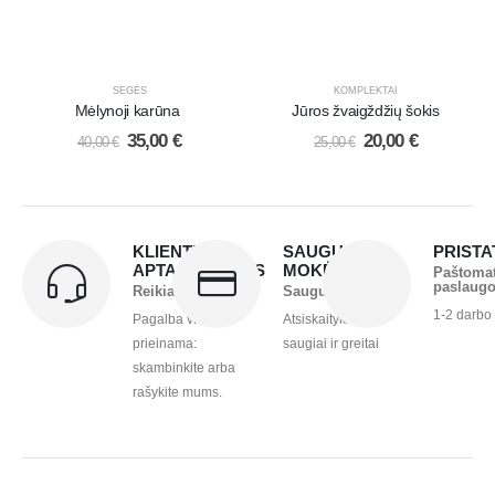
SEGĖS
KOMPLEKTAI
Mėlynoji karūna
Jūros žvaigždžių šokis
35,00
€
20,00
€
40,00
€
25,00
€
KLIENTŲ
SAUGUS
PRIST
APTARNAVIMAS
MOKĖJIMAS
Paštoma
paslaug
Reikia pagalbos?
Saugu ir greita
1-2 darbo
Pagalba visada
Atsiskaitykite
prieinama:
saugiai ir greitai
skambinkite arba
rašykite mums.