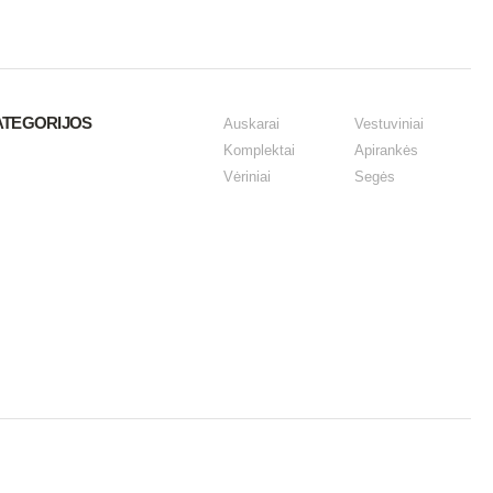
ATEGORIJOS
Auskarai
Vestuviniai
Komplektai
Apirankės
Vėriniai
Segės