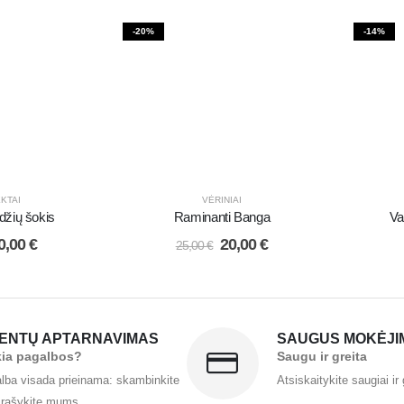
-20%
-14%
KTAI
VĖRINIAI
džių šokis
Raminanti Banga
Va
0,00
€
20,00
€
25,00
€
IENTŲ APTARNAVIMAS
SAUGUS MOKĖJI
kia pagalbos?
Saugu ir greita
lba visada prieinama: skambinkite
Atsiskaitykite saugiai ir 
 rašykite mums.