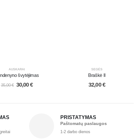
AUSKARAI
SEGĖS
ndenyno švytėjimas
Braškė II
30,00
€
32,00
€
35,00
€
MAS
PRISTATYMAS
Paštomatų paslaugos
greitai
1-2 darbo dienos