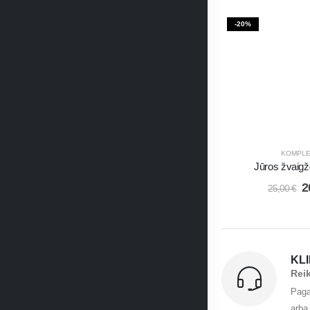
-20%
KOMPLE
Jūros žvaigž
2
25,00
€
KL
Rei
Paga
arba