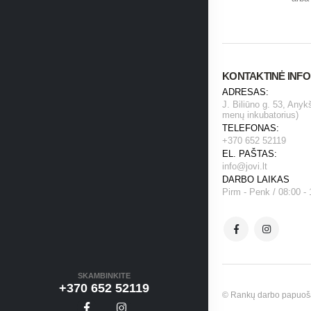
KONTAKTINĖ INF
ADRESAS:
J. Biliūno g. 53, Anyk
menų inkubatorius)
TELEFONAS:
+370 652 52119
EL. PAŠTAS:
info@jovi.lt
DARBO LAIKAS
Pirm - Penk / 08:00 - 
SKAMBINKITE
+370 652 52119
© Rankų darbo papuošala