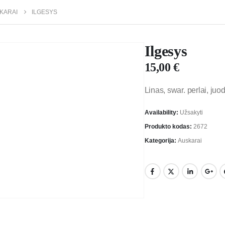
KARAI
ILGESYS
Ilgesys
15,00
€
Linas, swar. perlai, ju
Availability:
Užsakyti
Produkto kodas:
2672
Kategorija:
Auskarai