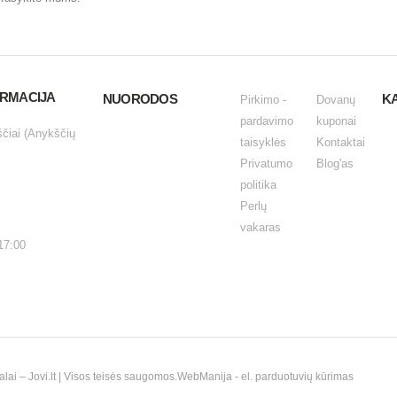
ORMACIJA
NUORODOS
K
Pirkimo -
Dovanų
pardavimo
kuponai
ščiai (Anykščių
taisyklės
Kontaktai
Privatumo
Blog'as
politika
Perlų
vakaras
17:00
i – Jovi.lt | Visos teisės saugomos.
WebManija
- el. parduotuvių kūrimas