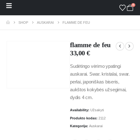
0
SHOP
AUSKARAI
FLAMME DE FEU
flamme de feu
33,00
€
Sudėtingo vėrimo ypatingi
auskarai. Swar. kristalai, swar.
perlai, japoniškas biseris,
aukštos kokybės užsegimai,
dydis 4 cm.
Availability:
Užsakyti
Produkto kodas:
2112
Kategorija:
Auskarai