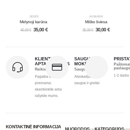
SEGĖS
AUSKARAI
Mėlynoji karūna
Miško šviesa
35,00
€
30,00
€
40,00
€
35,00
€
KLIENTŲ
SAUGUS
PRIST
APTARNAVIMAS
MOKĖJIMAS
Paštoma
paslaug
Reikia pagalbos?
Saugu ir greita
1-2 darbo
Pagalba visada
Atsiskaitykite
prieinama:
saugiai ir greitai
skambinkite arba
rašykite mums.
KONTAKTINĖ INFORMACIJA
NUORODOS
KATEGORIJOS
Pirkimo -
Dovanų
Auskarai
Vestuvini