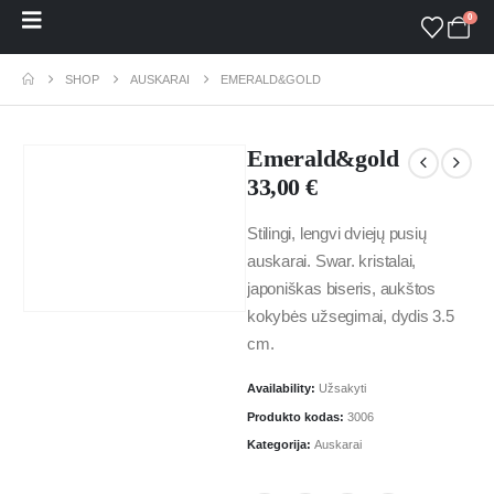
0
SHOP
AUSKARAI
EMERALD&GOLD
Emerald&gold
33,00
€
Stilingi, lengvi dviejų pusių
auskarai. Swar. kristalai,
japoniškas biseris, aukštos
kokybės užsegimai, dydis 3.5
cm.
Availability:
Užsakyti
Produkto kodas:
3006
Kategorija:
Auskarai