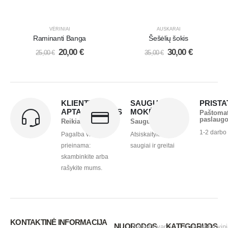
VĖRINIAI
AUSKARAI
Raminanti Banga
Šešėlių šokis
20,00
€
30,00
€
25,00
€
35,00
€
KLIENTŲ
SAUGUS
PRIST
APTARNAVIMAS
MOKĖJIMAS
Paštoma
paslaug
Reikia pagalbos?
Saugu ir greita
1-2 darbo
Pagalba visada
Atsiskaitykite
prieinama:
saugiai ir greitai
skambinkite arba
rašykite mums.
KONTAKTINĖ INFORMACIJA
NUORODOS
KATEGORIJOS
Pirkimo -
Dovanų
Auskarai
Vestuvini