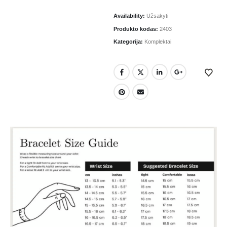
Availability:
Užsakyti
Produkto kodas:
2403
Kategorija:
Komplektai