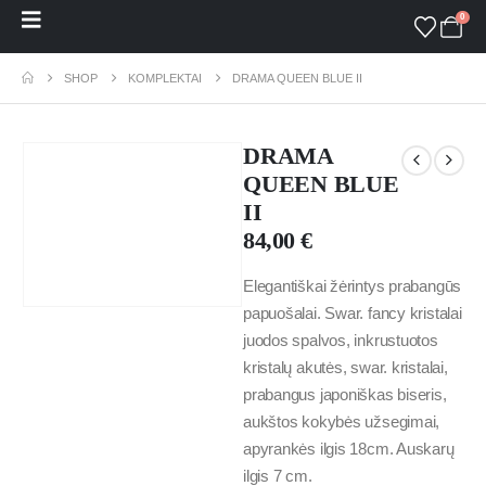
0
SHOP
KOMPLEKTAI
DRAMA QUEEN BLUE II
DRAMA
QUEEN BLUE
II
84,00
€
Elegantiškai žėrintys prabangūs
papuošalai. Swar. fancy kristalai
juodos spalvos, inkrustuotos
kristalų akutės, swar. kristalai,
prabangus japoniškas biseris,
aukštos kokybės užsegimai,
apyrankės ilgis 18cm. Auskarų
ilgis 7 cm.