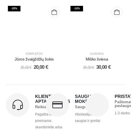
-20%
-14%
KOMPLEKTAI
AUSKARAI
Jūros žvaigždžių šokis
Miško šviesa
20,00
€
30,00
€
25,00
€
35,00
€
KLIENTŲ
SAUGUS
PRIST
APTARNAVIMAS
MOKĖJIMAS
Paštoma
paslaug
Reikia pagalbos?
Saugu ir greita
1-2 darbo
Pagalba visada
Atsiskaitykite
prieinama:
saugiai ir greitai
skambinkite arba