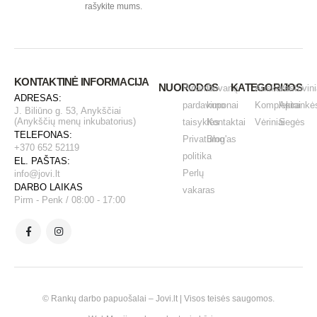
rašykite mums.
KONTAKTINĖ INFORMACIJA
NUORODOS
KATEGORIJOS
Pirkimo -
Dovanų
Auskarai
Vestuvini
ADRESAS:
pardavimo
kuponai
Komplektai
Apirankė
J. Biliūno g. 53, Anykščiai
(Anykščių menų inkubatorius)
taisyklės
Kontaktai
Vėriniai
Segės
TELEFONAS:
Privatumo
Blog'as
+370 652 52119
politika
EL. PAŠTAS:
Perlų
info@jovi.lt
DARBO LAIKAS
vakaras
Pirm - Penk / 08:00 - 17:00
© Rankų darbo papuošalai – Jovi.lt | Visos teisės saugomos.