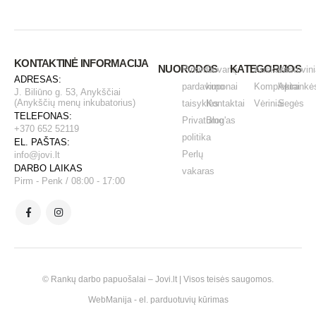
KONTAKTINĖ INFORMACIJA
NUORODOS
KATEGORIJOS
Pirkimo -
Dovanų
Auskarai
Vestuvini
ADRESAS:
pardavimo
kuponai
Komplektai
Apirankė
J. Biliūno g. 53, Anykščiai
(Anykščių menų inkubatorius)
taisyklės
Kontaktai
Vėriniai
Segės
TELEFONAS:
Privatumo
Blog'as
+370 652 52119
politika
EL. PAŠTAS:
Perlų
info@jovi.lt
DARBO LAIKAS
vakaras
Pirm - Penk / 08:00 - 17:00
© Rankų darbo papuošalai – Jovi.lt | Visos teisės saugomos.
WebManija
- el. parduotuvių kūrimas