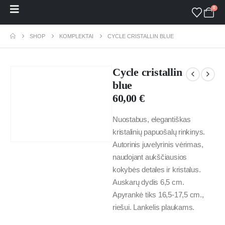
0
SHOP
KOMPLEKTAI
CYCLE CRISTALLIN BLUE
Cycle cristallin
blue
60,00
€
Nuostabus, elegantiškas
kristalinių papuošalų rinkinys.
Autorinis juvelyrinis vėrimas,
naudojant aukščiausios
kokybės detales ir kristalus.
Auskarų dydis 6,5 cm.
Apyrankė tiks 16,5-17,5 cm.,
riešui. Lankelis plaukams.