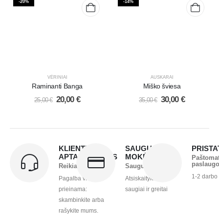
-20%
-14%
VĖRINIAI
AUSKARAI
Raminanti Banga
Miško šviesa
20,00
€
30,00
€
25,00
€
35,00
€
KLIENTŲ
SAUGUS
PRIST
APTARNAVIMAS
MOKĖJIMAS
Paštoma
paslaug
Reikia pagalbos?
Saugu ir greita
1-2 darbo
Pagalba visada
Atsiskaitykite
prieinama:
saugiai ir greitai
skambinkite arba
rašykite mums.