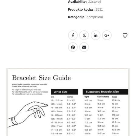
Availability:
Užsakyti
Produkto kodas:
2531
Kategorija:
Komplektai