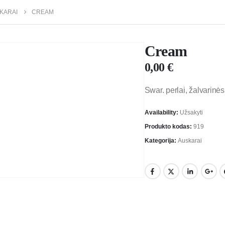
KARAI
CREAM
Cream
0,00
€
Swar. perlai, žalvarinės
Availability:
Užsakyti
Produkto kodas:
919
Kategorija:
Auskarai