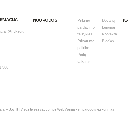
ORMACIJA
NUORODOS
K
Pirkimo -
Dovanų
pardavimo
kuponai
ščiai (Anykščių
taisyklės
Kontaktai
Privatumo
Blog'as
politika
Perlų
vakaras
17:00
i – Jovi.lt | Visos teisės saugomos.
WebManija
- el. parduotuvių kūrimas