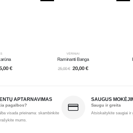
ĖS
VĖRINIAI
 karūna
Raminanti Banga
5,00
€
20,00
€
25,00
€
IENTŲ APTARNAVIMAS
SAUGUS MOKĖJI
kia pagalbos?
Saugu ir greita
lba visada prieinama: skambinkite
Atsiskaitykite saugiai ir 
 rašykite mums.