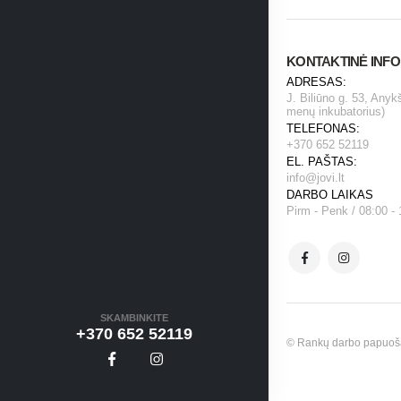
KONTAKTINĖ INF
ADRESAS:
J. Biliūno g. 53, Anyk
menų inkubatorius)
TELEFONAS:
+370 652 52119
EL. PAŠTAS:
info@jovi.lt
DARBO LAIKAS
Pirm - Penk / 08:00 - 
SKAMBINKITE
+370 652 52119
© Rankų darbo papuošala