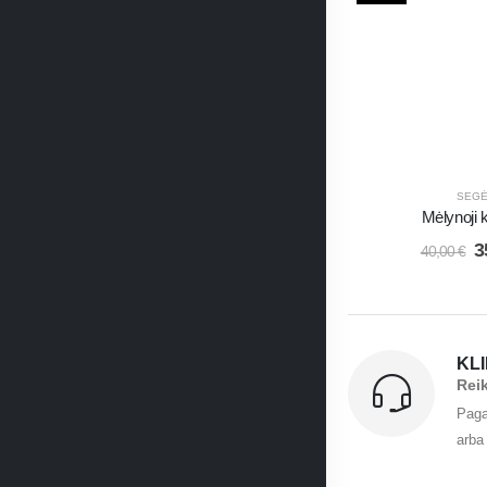
SEG
Mėlynoji
3
40,00
€
KL
Rei
Paga
arba