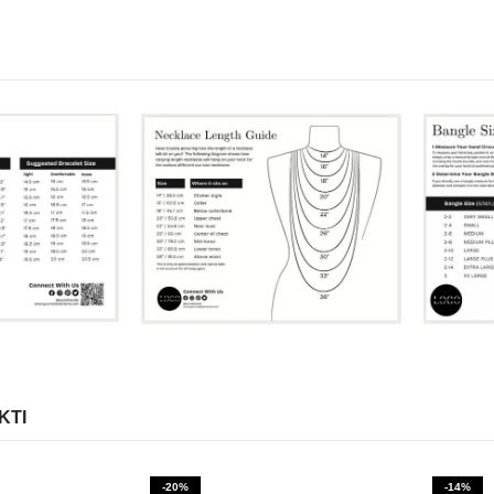
KTI
-20%
-14%