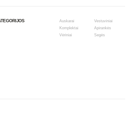
ATEGORIJOS
Auskarai
Vestuviniai
Komplektai
Apirankės
Vėriniai
Segės