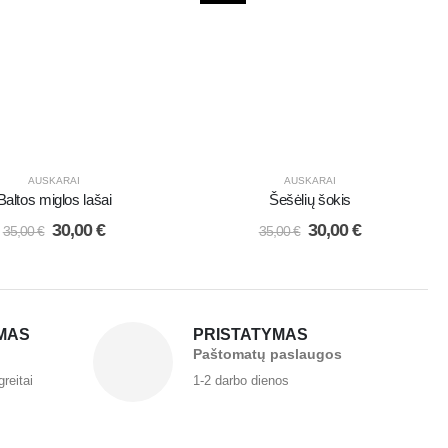
AUSKARAI
AUSKARAI
Baltos miglos lašai
Šešėlių šokis
30,00
€
30,00
€
35,00
€
35,00
€
MAS
PRISTATYMAS
Paštomatų paslaugos
greitai
1-2 darbo dienos