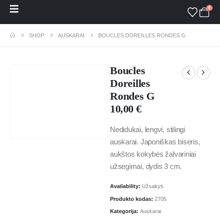
0
SHOP
AUSKARAI
BOUCLES DOREILLES RONDES G
Boucles
Doreilles
Rondes G
10,00
€
Nedidukai, lengvi, stilingi
auskarai. Japoniškas biseris,
aukštos kokybės žalvariniai
užsegimai, dydis 3 cm.
Availability:
Užsakyti
Produkto kodas:
2705
Kategorija:
Auskarai