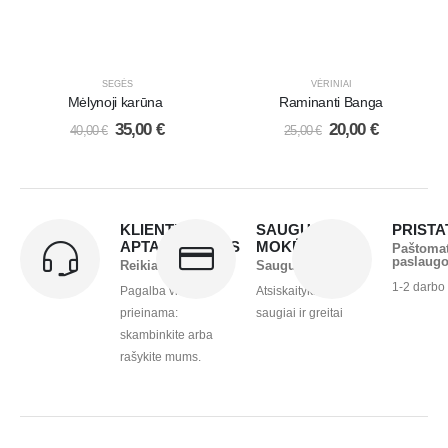
SEGĖS
VĖRINIAI
Mėlynoji karūna
Raminanti Banga
35,00
€
20,00
€
40,00
€
25,00
€
KLIENTŲ
SAUGUS
PRIST
APTARNAVIMAS
MOKĖJIMAS
Paštoma
paslaug
Reikia pagalbos?
Saugu ir greita
1-2 darbo
Pagalba visada
Atsiskaitykite
prieinama:
saugiai ir greitai
skambinkite arba
rašykite mums.