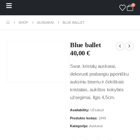
0
SHOP
AUSKARAI
BLUE BALLET
Blue ballet
40,00
€
Swar. kristalų auskarai,
dekoruoti prabangiu japonišku
auksiniu biseriu ir čekiškais
kristalais, aukštos kokybės
užsegimai. Ilgis 4,5cm.
Availability:
Užsakyti
Produkto kodas:
1849
Kategorija:
Auskarai