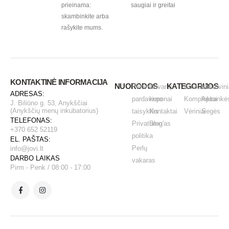
prieinama:
saugiai ir greitai
skambinkite arba
rašykite mums.
KONTAKTINĖ INFORMACIJA
NUORODOS
KATEGORIJOS
Pirkimo -
Dovanų
Auskarai
Vestuvini
ADRESAS:
pardavimo
kuponai
Komplektai
Apirankė
J. Biliūno g. 53, Anykščiai
(Anykščių menų inkubatorius)
taisyklės
Kontaktai
Vėriniai
Segės
TELEFONAS:
Privatumo
Blog'as
+370 652 52119
politika
EL. PAŠTAS:
Perlų
info@jovi.lt
DARBO LAIKAS
vakaras
Pirm - Penk / 08:00 - 17:00