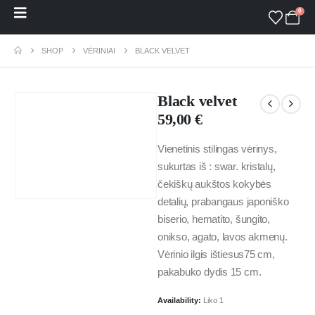
0
SHOP
VĖRINIAI
BLACK VELVET
Black velvet
59,00
€
Vienetinis stilingas vėrinys,
sukurtas iš : swar. kristalų,
čekiškų aukštos kokybės
detalių, prabangaus japoniško
biserio, hematito, šungito,
onikso, agato, lavos akmenų.
Vėrinio ilgis ištiesus75 cm,
pakabuko dydis 15 cm.
Availability:
Liko 1