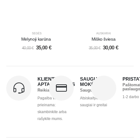
SEGĖS
AUSKARAI
Mėlynoji karūna
Miško šviesa
35,00
€
30,00
€
40,00
€
35,00
€
KLIENTŲ
SAUGUS
PRIST
APTARNAVIMAS
MOKĖJIMAS
Paštoma
paslaug
Reikia pagalbos?
Saugu ir greita
1-2 darbo
Pagalba visada
Atsiskaitykite
prieinama:
saugiai ir greitai
skambinkite arba
rašykite mums.