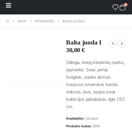
0
SHOP
APYRANKĖS
BALTA JUODA I
Balta juoda I
30,00
€
Stilinga, dviejų klasikinių spalvų
apyrankė. Swar. perlai,
šungitas, saulės akmuo,
masyvus keramikos karolis,
oniksas, lava, naujos swar.
kolekcijos pakabukas, ilgis 19,5
cm.
Availability:
Užsakyti
Produkto kodas:
2886