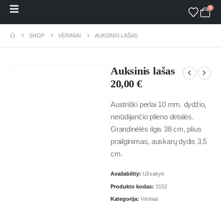
0
SHOP
VĖRINIAI
AUKSINIS LAŠAS
Auksinis lašas
20,00
€
Austriški perlai 10 mm. dydžio,
nerūdijančio plieno detalės.
Grandinėlės ilgis 38 cm, plius
prailginimas, auskarų dydis 3,5
cm.
Availability:
Užsakyti
Produkto kodas:
3152
Kategorija:
Vėriniai