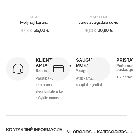
SEGĖS
KOMPLEKTAI
Mėlynoji karūna
Jūros žvaigždžių šokis
35,00
€
20,00
€
40,00
€
25,00
€
KLIENTŲ
SAUGUS
PRIST
APTARNAVIMAS
MOKĖJIMAS
Paštoma
paslaug
Reikia pagalbos?
Saugu ir greita
1-2 darbo
Pagalba visada
Atsiskaitykite
prieinama:
saugiai ir greitai
skambinkite arba
rašykite mums.
KONTAKTINĖ INFORMACIJA
NUORODOS
KATEGORIJOS
Pirkimo -
Dovanų
Auskarai
Vestuvini