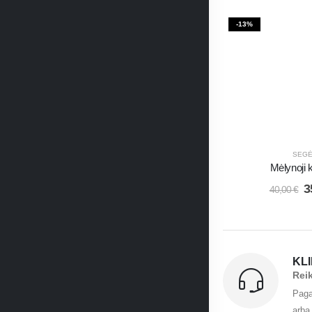
-13%
SEG
Mėlynoji
3
40,00
€
KL
Rei
Paga
arba