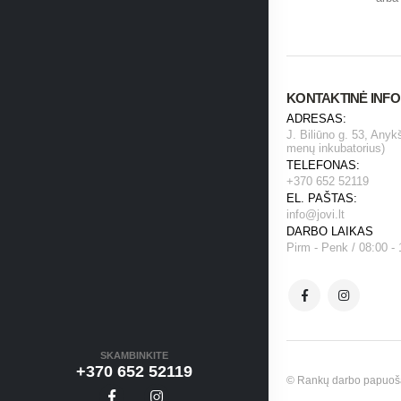
KONTAKTINĖ INF
ADRESAS:
J. Biliūno g. 53, Anyk
menų inkubatorius)
TELEFONAS:
+370 652 52119
EL. PAŠTAS:
info@jovi.lt
DARBO LAIKAS
Pirm - Penk / 08:00 - 
SKAMBINKITE
+370 652 52119
© Rankų darbo papuošala