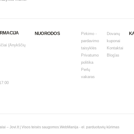
ORMACIJA
NUORODOS
K
Pirkimo -
Dovanų
pardavimo
kuponai
ščiai (Anykščių
taisyklės
Kontaktai
Privatumo
Blog'as
politika
Perlų
vakaras
17:00
i – Jovi.lt | Visos teisės saugomos.
WebManija
- el. parduotuvių kūrimas