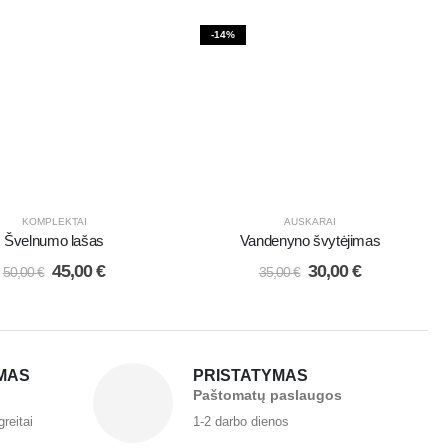
-14%
KOMPLEKTAI
AUSKARAI
Švelnumo lašas
Vandenyno švytėjimas
45,00
€
30,00
€
50,00
€
35,00
€
MAS
PRISTATYMAS
Paštomatų paslaugos
greitai
1-2 darbo dienos