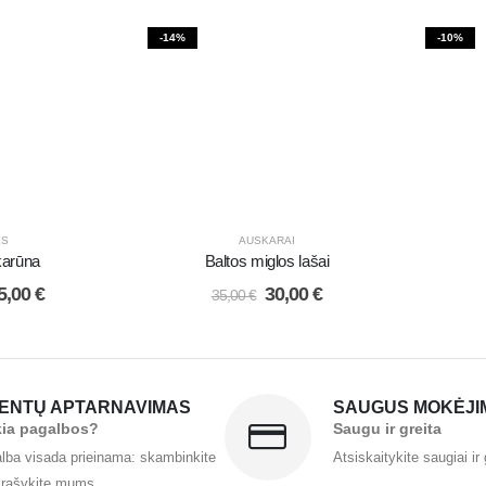
-14%
-10%
ĖS
AUSKARAI
 karūna
Baltos miglos lašai
5,00
€
30,00
€
35,00
€
IENTŲ APTARNAVIMAS
SAUGUS MOKĖJI
kia pagalbos?
Saugu ir greita
lba visada prieinama: skambinkite
Atsiskaitykite saugiai ir 
 rašykite mums.