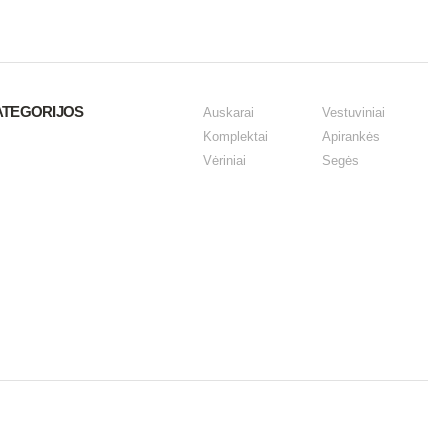
ATEGORIJOS
Auskarai
Vestuviniai
Komplektai
Apirankės
Vėriniai
Segės