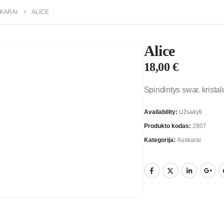
KARAI
ALICE
Alice
18,00
€
Spindintys swar. kristal
Availability:
Užsakyti
Produkto kodas:
2807
Kategorija:
Auskarai